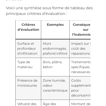
Voici une synthèse sous forme de tableau des
principaux critères d’évaluation :
Critères
Exemples
Conséquences
d’évaluation
sur
l’indemnisation
Surface et
Murs
Impact sur le
profondeur
endommagés,
coût des
d’infiltration
plafond infiltré
réparations
Type de
Bois, plâtre,
Traitements
matériau
béton
spécifiques
nécessaires
Présence de
Zone humide,
Coûts
moisissures
odeur
supplémentaires
caractéristique
pour
décontamination
Vétusté des
Âge des
Montant de