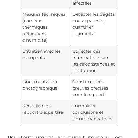
affectées
Mesures techniques
Détecter les dégâts
(caméras
non apparents,
thermiques,
quantifier
détecteurs
l’humidité
d’humidité)
Entretien avec les
Collecter des
occupants
informations sur
les circonstances et
l’historique
Documentation
Constituer des
photographique
preuves précises
pour le rapport
Rédaction du
Formaliser
rapport d’expertise
conclusions et
recommandations
Pour toute urgence liée à une fuite d’eau, il est