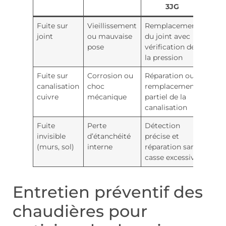
3JG
Fuite sur
Vieillissement
Remplacement
joint
ou mauvaise
du joint avec
pose
vérification de
la pression
Fuite sur
Corrosion ou
Réparation ou
canalisation
choc
remplacement
cuivre
mécanique
partiel de la
canalisation
Fuite
Perte
Détection
invisible
d’étanchéité
précise et
(murs, sol)
interne
réparation sans
casse excessive
Entretien préventif des
chaudières pour