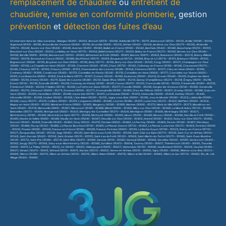
remplacement de chaudière
ou
entretient de
chaudière
,
remise en conformité plomberie
, gestion
prévention
et
détection des fuites d’eau
On intervient dans les villes suivantes : Ableiges (95450 – 95002), Aincourt (95510 – 95008), Ambleville (95710 – 95011), Amenucourt (95510 – 95012), Andilly (95580 – 95014),
Argenteuil (95100 – 95018), Arnouville-lès-Gonesse (95400 – 95019), Arronville (95810 – 95023), Arthies (95420 – 95024), Asnières-sur-Oise (95270 – 95026), Attainville
(95570 – 95028), Auvers-sur-Oise (95430 – 95039), Avernes (95450 – 95040), Baillet-en-France (95560 – 95042), Banthelu (95420 – 95046), Beauchamp (95250 – 95051),
Beaumont-sur-Oise (95260 – 95052), Le Bellay-en-Vexin (95750 – 95054), Bellefontaine (95270 – 95055), Belloy-en-France (95270 – 95056), Bernes-sur-Oise (95340 –
95058), Berville (95810 – 95059), Bessancourt (95550 – 95060), Béthemont-la-Forêt (95840 – 95061), Bezons (95870 – 95063), Boisemont (95000 – 95074), Boissy-l’Aillerie
(95650 – 95078), Bonneuil-en-France (95500 – 95088), Bouffémont (95570 – 95091), Bouqueval (95720 – 95094), Bray-et-Lû (95710 – 95101), Bréançon (95640 – 95102),
Brignancourt (95640 – 95110), Bruyères-sur-Oise (95820 – 95116), Buhy (95770 – 95119), Butry-sur-Oise (95430 – 95120), Cergy (95000 – 95127), Champagne-sur-Oise
(95660 – 95134), La Chapelle-en-Vexin (95420 – 95139), Charmont (95420 – 95141), Chars (95750 – 95142), Châtenay-en-France (95190 – 95144), Chaumontel (95270 –
95149), Chaussy (95710 – 95150), Chauvry (95560 – 95151), Chennevières-lès-Louvres (95380 – 95154), Chérence (95510 – 95157), Cléry-en-Vexin (95420 – 95166),
Commeny (95450 – 95169), Condécourt (95450 – 95170), Cormeilles-en-Parisis (95240 – 95176), Cormeilles-en-Vexin (95830 – 95177), Courcelles-sur-Viosne (95650 –
95181), Courdimanche (95800 – 95183), Deuil-la-Barre (95170 – 95197), Domont (95330 – 95199), Eaubonne (95600 – 95203), Écouen (95440 – 95205), Enghien-les-Bains
(95880 – 95210), Ennery (95300 – 95211), Épiais-lès-Louvres (95380 – 95212), Épiais-Rhus (95810 – 95213), Épinay-Champlâtreux (95270 – 95214), Éragny (95610 – 95218),
Ermont (95120 – 95219), Ézanville (95460 – 95229), Fontenay-en-Parisis (95190 – 95241), Fosses (95470 – 95250), Franconville (95130 – 95252), Frémainville (95450 – 95253),
Frémécourt (95830 – 95254), Frépillon (95740 – 95256), La Frette-sur-Seine (95530 – 95257), Frouville (95690 – 95258), Garges-lès-Gonesse (95140 – 95268), Genainville
(95420 – 95270), Génicourt (95650 – 95271), Gonesse (95500 – 95277), Goussainville (95190 – 95280), Grisy-les-Plâtres (95810 – 95287), Groslay (95410 – 95288), Guiry-en-
Vexin (95450 – 95295), Haravilliers (95640 – 95298), Haute-Isle (95780 – 95301), Le Heaulme (95640 – 95303), Hédouville (95690 – 95304), Herblay (95220 – 95306),
Hérouville (95300 – 95308), Hodent (95420 – 95309), L’Isle-Adam (95290 – 95313), Jagny-sous-Bois (95850 – 95316), Jouy-le-Moutier (95280 – 95323), Labbeville (95690 –
95328), Lassy (95270 – 95331), Livilliers (95300 – 95341), Longuesse (95450 – 95348), Louvres (95380 – 95351), Luzarches (95270 – 95352), Maffliers (95560 – 95353),
Magny-en-Vexin (95420 – 95355), Mareil-en-France (95850 – 95365), Margency (95580 – 95369), Marines (95640 – 95370), Marly-la-Ville (95670 – 95371), Maudétour-en-
Vexin (95420 – 95379), Menouville (95810 – 95387), Menucourt (95180 – 95388), Mériel (95630 – 95392), Méry-sur-Oise (95540 – 95394), Le Mesnil-Aubry (95720 – 95395),
Moisselles (95570 – 95409), Montgeroult (95650 – 95422), Montigny-lès-Cormeilles (95370 – 95424), Montlignon (95680 – 95426), Montmagny (95360 – 95427),
Montmorency (95160 – 95428), Montreuil-sur-Epte (95770 – 95429), Montsoult (95560 – 95430), Mours (95260 – 95436), Moussy (95640 – 95438), Nerville-la-Forêt (95590 –
95445), Nesles-la-Vallée (95690 – 95446), Neuilly-en-Vexin (95640 – 95447), Neuville-sur-Oise (95000 – 95450), Nointel (95590 – 95452), Noisy-sur-Oise (95270 – 95456),
Nucourt (95420 – 95459), Omerville (95420 – 95462), Osny (95520 – 95476), Parmain (95620 – 95480), Le Perchay (95450 – 95483), Persan (95340 – 95487), Pierrelaye
(95220 – 95488), Piscop (95350 – 95489), Le Plessis-Bouchard (95130 – 95491), Le Plessis-Gassot (95720 – 95492), Le Plessis-Luzarches (95270 – 95493), Pontoise (95000
– 95500), Presles (95590 – 95504), Puiseux-en-France (95380 – 95509), Puiseux-Pontoise (95650 – 95510), La Roche-Guyon (95780 – 95523), Roissy-en-France (95700 –
95527), Ronquerolles (95340 – 95529), Sagy (95450 – 95535), Saint-Brice-sous-Forêt (95350 – 95539), Saint-Clair-sur-Epte (95770 – 95541), Saint-Cyr-en-Arthies (95510 –
95543), Saint-Gervais (95420 – 95554), Saint-Gratien (95210 – 95555), Saint-Leu-la-Forêt (95320 – 95563), Saint-Martin-du-Tertre (95270 – 95566), Saint-Ouen-l’Aumône
(95310 – 95572), Saint-Prix (95390 – 95574), Saint-Witz (95470 – 95580), Sannois (95110 – 95582), Santeuil (95640 – 95584), Sarcelles (95200 – 95585), Seraincourt (95450 –
95592), Seugy (95270 – 95594), Soisy-sous-Montmorency (95230 – 95598), Survilliers (95470 – 95604), Taverny (95150 – 95607), Théméricourt (95450 – 95610), Theuville
(95810 – 95611), Le Thillay (95500 – 95612), Us (95450 – 95625), Vallangoujard (95810 – 95627), Valmondois (95760 – 95628), Vaudherland (95500 – 95633), Vauréal (95490 –
95637), Vémars (95470 – 95641), Vétheuil (95510 – 95651), Viarmes (95270 – 95652), Vienne-en-Arthies (95510 – 95656), Vigny (95450 – 95658), Villaines-sous-Bois (95570 –
95660), Villeron (95380 – 95675), Villers-en-Arthies (95510 – 95676), Villiers-Adam (95840 – 95678), Villiers-le-Bel (95400 – 95680), Villiers-le-Sec (95720 – 95682), Wy-dit-Joli-
Village (95420 – 95690)